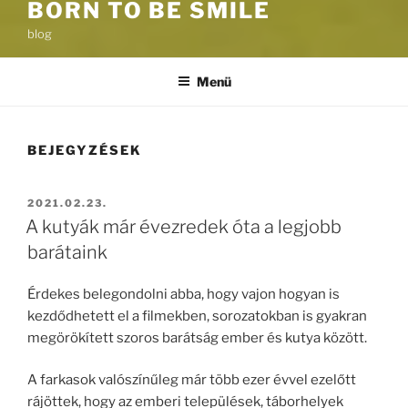
BORN TO BE SMILE
blog
Menü
BEJEGYZÉSEK
BEKÜLDVE:
2021.02.23.
A kutyák már évezredek óta a legjobb
barátaink
Érdekes belegondolni abba, hogy vajon hogyan is
kezdődhetett el a filmekben, sorozatokban is gyakran
megörökített szoros barátság ember és kutya között.
A farkasok valószínűleg már több ezer évvel ezelőtt
rájöttek, hogy az emberi települések, táborhelyek