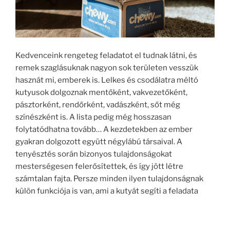
Kedvenceink rengeteg feladatot el tudnak látni, és
remek szaglásuknak nagyon sok területen vesszük
hasznát mi, emberek is. Lelkes és csodálatra méltó
kutyusok dolgoznak mentőként, vakvezetőként,
pásztorként, rendőrként, vadászként, sőt még
színészként is. A lista pedig még hosszasan
folytatódhatna tovább… A kezdetekben az ember
gyakran dolgozott együtt négylábú társaival. A
tenyésztés során bizonyos tulajdonságokat
mesterségesen felerősítettek, és így jött létre
számtalan fajta. Persze minden ilyen tulajdonságnak
külön funkciója is van, ami a kutyát segíti a feladata
elvégzésében. A legszebb az egészben, hogy a
kutyusok önzetlenül segítenek nekünk – a munkájukért
cserében nem várnak el mást, csak némi figyelmet. A