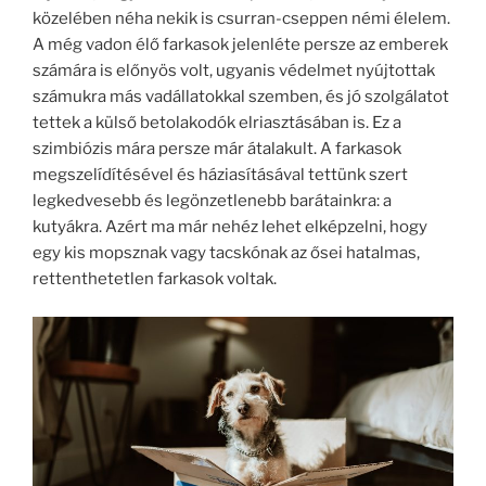
közelében néha nekik is csurran-cseppen némi élelem.
A még vadon élő farkasok jelenléte persze az emberek
számára is előnyös volt, ugyanis védelmet nyújtottak
számukra más vadállatokkal szemben, és jó szolgálatot
tettek a külső betolakodók elriasztásában is. Ez a
szimbiózis mára persze már átalakult. A farkasok
megszelídítésével és háziasításával tettünk szert
legkedvesebb és legönzetlenebb barátainkra: a
kutyákra. Azért ma már nehéz lehet elképzelni, hogy
egy kis mopsznak vagy tacskónak az ősei hatalmas,
rettenthetetlen farkasok voltak.