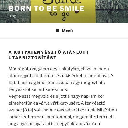
Tartalomhoz
BORN TO BE SMILE
blog
Menü
A KUTYATENYÉSZTŐ AJÁNLOTT
UTASBIZTOSÍTÁST
Már régóta vágytam egy kiskutyára, akivel minden
időm együtt tölthetem, és elkísérhet mindenhova. A
fajtát már rég kinéztem, csupán egy megbízható
tenyésztőt kellett keresnünk.
Végre ez is megvolt, és eljött a nagy nap, amikor
elmehettünk a várva várt kutyusért. A tenyésztő
szuper jó fej volt, hamar összebarátkoztunk. Miközben
ismerkedtem az új barátommal, megemlítettem neki,
hogy nyáron nyaralni is megyünk, ahová már a