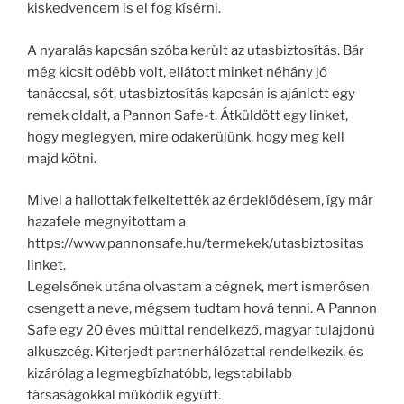
kiskedvencem is el fog kísérni.
A nyaralás kapcsán szóba került az utasbiztosítás. Bár
még kicsit odébb volt, ellátott minket néhány jó
tanáccsal, sőt, utasbiztosítás kapcsán is ajánlott egy
remek oldalt, a Pannon Safe-t. Átküldött egy linket,
hogy meglegyen, mire odakerülünk, hogy meg kell
majd kötni.
Mivel a hallottak felkeltették az érdeklődésem, így már
hazafele megnyitottam a
https://www.pannonsafe.hu/termekek/utasbiztositas
linket.
Legelsőnek utána olvastam a cégnek, mert ismerősen
csengett a neve, mégsem tudtam hová tenni. A Pannon
Safe egy 20 éves múlttal rendelkező, magyar tulajdonú
alkuszcég. Kiterjedt partnerhálózattal rendelkezik, és
kizárólag a legmegbízhatóbb, legstabilabb
társaságokkal működik együtt.