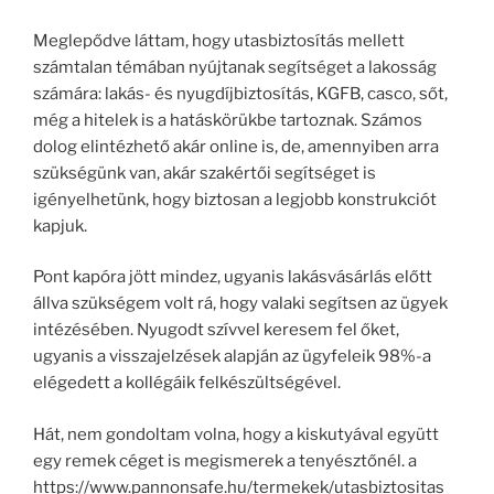
Meglepődve láttam, hogy utasbiztosítás mellett
számtalan témában nyújtanak segítséget a lakosság
számára: lakás- és nyugdíjbiztosítás, KGFB, casco, sőt,
még a hitelek is a hatáskörükbe tartoznak. Számos
dolog elintézhető akár online is, de, amennyiben arra
szükségünk van, akár szakértői segítséget is
igényelhetünk, hogy biztosan a legjobb konstrukciót
kapjuk.
Pont kapóra jött mindez, ugyanis lakásvásárlás előtt
állva szükségem volt rá, hogy valaki segítsen az ügyek
intézésében. Nyugodt szívvel keresem fel őket,
ugyanis a visszajelzések alapján az ügyfeleik 98%-a
elégedett a kollégáik felkészültségével.
Hát, nem gondoltam volna, hogy a kiskutyával együtt
egy remek céget is megismerek a tenyésztőnél. a
https://www.pannonsafe.hu/termekek/utasbiztositas