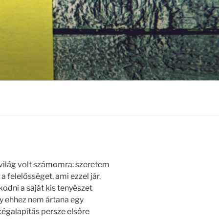
 világ volt számomra: szeretem
a felelősséget, ami ezzel jár.
ni a saját kis tenyészet
gy ehhez nem ártana egy
 cégalapítás persze elsőre