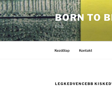
Tartalomhoz
BORN TO B
blog
Kezdőlap
Kontakt
LEGKEDVENCEBB KISKE