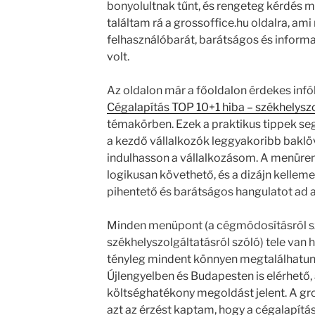
bonyolultnak tűnt, és rengeteg kérdés m
találtam rá a grossoffice.hu oldalra, am
felhasználóbarát, barátságos és inform
volt.
Az oldalon már a főoldalon érdekes infók
Cégalapítás TOP 10+1 hiba – székhelyszo
témakörben. Ezek a praktikus tippek se
a kezdő vállalkozók leggyakoribb baklö
indulhasson a vállalkozásom. A menüre
logikusan követhető, és a dizájn kellemes
pihentető és barátságos hangulatot ad a
Minden menüpont (a cégmódosításról szól
székhelyszolgáltatásról szóló) tele van 
tényleg mindent könnyen megtalálhatunk
Újlengyelben és Budapesten is elérhető,
költséghatékony megoldást jelent. A gros
azt az érzést kaptam, hogy a cégalapítá