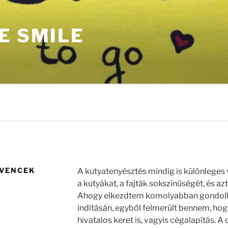
E SMILE
DVENCEK
A kutyatenyésztés mindig is különleges
a kutyákat, a fajták sokszínűségét, és azt 
Ahogy elkezdtem komolyabban gondolkod
indításán, egyből felmerült bennem, ho
hivatalos keret is, vagyis cégalapítás. A