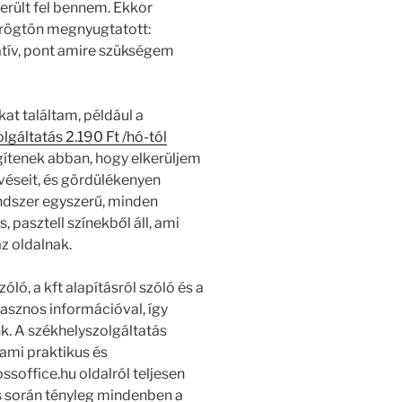
erült fel bennem. Ekkor
i rögtön megnyugtatott:
atív, pont amire szükségem
at találtam, például a
lgáltatás 2.190 Ft /hó-tól
gítenek abban, hogy elkerüljem
véseit, és gördülékenyen
ndszer egyszerű, minden
, pasztell színekből áll, ami
z oldalnak.
ó, a kft alapításról szóló és a
hasznos információval, így
. A székhelyszolgáltatás
 ami praktikus és
soffice.hu oldalról teljesen
s során tényleg mindenben a